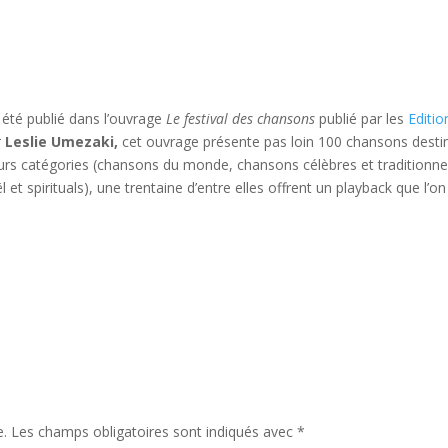
 été publié dans l’ouvrage
Le festival des chansons
publié par les
Editio
r
Leslie Umezaki,
cet ouvrage présente pas loin 100 chansons desti
eurs catégories (chansons du monde, chansons célèbres et traditionnel
t spirituals), une trentaine d’entre elles offrent un playback que l’on
e.
Les champs obligatoires sont indiqués avec
*