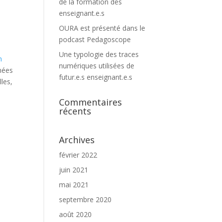
de la formation des
enseignant.e.s
OURA est présenté dans le
podcast Pedagoscope
Une typologie des traces
n
numériques utilisées de
nées
futur.e.s enseignant.e.s
les,
Commentaires
récents
Archives
février 2022
juin 2021
mai 2021
septembre 2020
août 2020