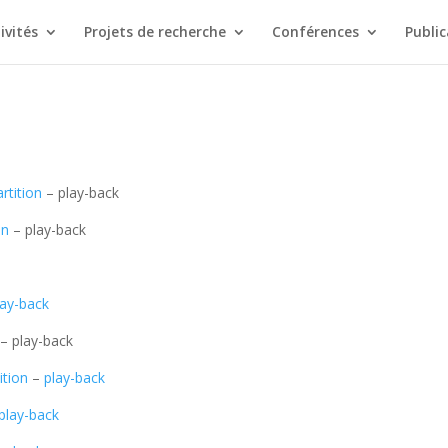
ivités
Projets de recherche
Conférences
Public
artition
– play-back
on
– play-back
lay-back
– play-back
ition
–
play-back
play-back