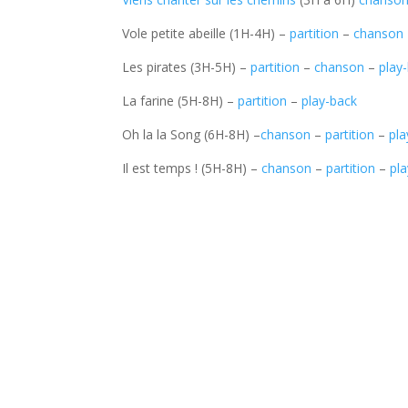
Vole petite abeille (1H-4H) –
partition
–
chanson
Les pirates (3H-5H) –
partition
–
chanson
–
play
La farine (5H-8H) –
partition
–
play-back
Oh la la Song (6H-8H) –
chanson
–
partition
–
pla
Il est temps ! (5H-8H) –
chanson
–
partition
–
pl