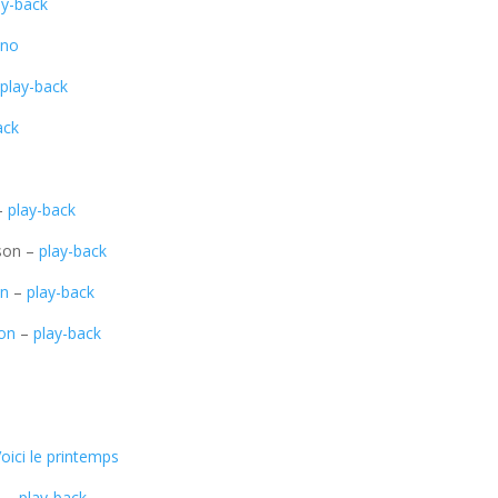
ay-back
ano
–
play-back
ack
–
play-back
son –
play-back
on
–
play-back
on
–
play-back
oici le printemps
n
–
play-back