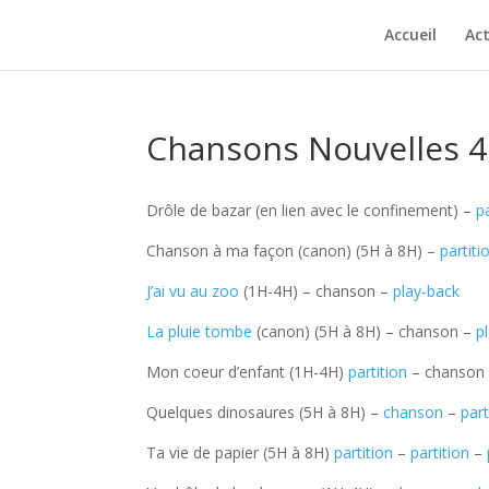
Accueil
Act
Chansons Nouvelles 4
Drôle de bazar (en lien avec le confinement) –
p
Chanson à ma façon (canon) (5H à 8H) –
partiti
J’ai vu au zoo
(1H-4H) – chanson –
play-back
La pluie tombe
(canon) (5H à 8H) – chanson –
p
Mon coeur d’enfant (1H-4H)
partition
– chanson 
Quelques dinosaures (5H à 8H) –
chanson
–
part
Ta vie de papier (5H à 8H)
partition
–
partition
–