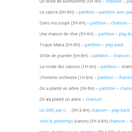
Un drôle de bonhomme (1H-4H) –
chanson
–
pl
Le cancre (6H-8H) –
partition
–
partition avec pi
Dans ma soupe (3H-8H) –
partition
–
chanson
Une maison de rêve (3H-6H) –
partition
–
play-b
Toqué-Mana (5H-8H) –
partition
–
play-back
Drôle de journée (5H-8H) –
partition
–
chanson
La ronde des saisons (1H-6H) –
partition
– chan
L’homme orchestre (1H-6H) –
partition
–
chans
On a planté un arbre (3H-8H) –
partition
–
chans
On
v
a planté un arbre –
chanson
Un SMS par ci …
(5H à 8H)
chanson
–
play-back
Voici le printemps
(canon) (5H à 8H)
chanson
–
V
Viens chanter sur les chemins
(3H à 6H)
chanso