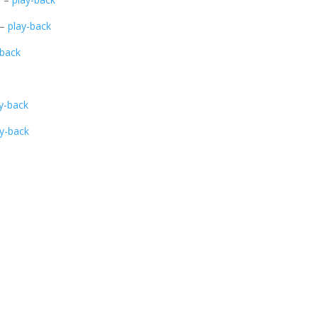
–
play-back
-back
y-back
ay-back