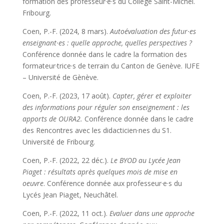
formation des professeur·e·s du Collège Saint-Michel.
Fribourg.
Coen, P.-F. (2024, 8 mars).
Autoévaluation des futur·es
enseignant·es : quelle approche, quelles perspectives ?
Conférence donnée dans le cadre la formation des
formateur·trice·s de terrain du Canton de Genève. IUFE
– Université de Gènève.
Coen, P.-F. (2023, 17 août).
Capter, gérer et exploiter
des informations pour réguler son enseignement : les
apports de OURA2.
Conférence donnée dans le cadre
des Rencontres avec les didacticien·nes du S1.
Université de Fribourg.
Coen, P.-F. (2022, 22 déc.).
Le BYOD au Lycée Jean
Piaget : résultats après quelques mois de mise en
oeuvre
. Conférence donnée aux professeur·e·s du
Lycés Jean Piaget, Neuchâtel.
Coen, P.-F. (2022, 11 oct.).
Evaluer dans une approche